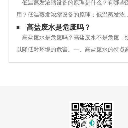
低温蒸发浓缩设备的原理是什么？有哪些
理废水、硫酸铵废水等含盐废液。只要废液
用？低温蒸发浓缩设备的原理：低温蒸发浓
面的水蒸气分压大于
设备的主要功能是在真空负压作用下把沸点
高盐废水是危废吗？
高盐废水是危废吗？高盐废水不是危废，
低，使原液加热在三十多度沸腾蒸发，蒸发
以降低对环境的危害。一、高盐废水的特点
来的蒸汽经过冷凝系统凝结成液态水通过排
有高浓度盐类的废水，如海水、盐化废水、
槽
这些废水具有以下特点：1. 盐浓度高，难以