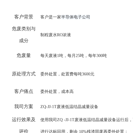
客户背景
客户是一家
半导体电子公司
危废类别与
制程废水
RO浓液
成分
危废量
每天废液
1吨，每月25吨，每年300吨
原处理方式
委外处置，处置费每吨
3600元
客户痛点
委外处置，成本高
我司方案
ZQ-JJ-1T废液低温结晶减量设备
运行效果及
使用我司
ZQ -JJ-1T废液低温结晶减量设备运行后
评价
进行达标回用，剩余 10%残渣固废再委外处置；