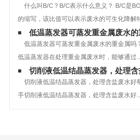
什么叫B/C？B/C表示什么意义？ B/C是B
的缩写，该比值可以表示废水的可生化降解
CODNB表示COD中的不可生物降解部分，
低温蒸发器可蒸发重金属废水的
低温蒸发器可蒸发重金属废水的重金属吗
微生物生物降解的有机物
低温蒸发器在处理重金属废水时，能够通过
发过程分离水和重金属，下面是相关简简析
切削液低温结晶蒸发器，处理含
切削液低温结晶蒸发器，处理含盐废水好
1. 技术原理- 蒸发过程：低温蒸发通过加热
手切削液低温结晶蒸发器，处理含盐废水好
水使水分汽化，重金属因沸点远高于水会
手，在现代工业生产中扮演着至关重要的角
色。随着制造业的快速发展，切削液的使用
急剧增加，而切削液废水中含有的高盐分和