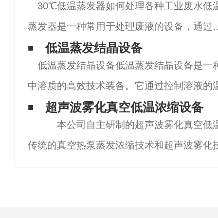
30℃低温蒸发器如何处理各种工业废水低
蒸发器是一种常用于处理废液的设备，通过
废液在低温下蒸发，使其水分蒸发并分离出
低温蒸发结晶设备
低温蒸发结晶设备低温蒸发结晶设备是一
来，从而得到浓缩后的废液或干固体废物。
中溶质的高效技术装备。它通过控制溶液的
下是一般的低温蒸发器处理废液的步骤：1.
溶质在低温条件下结晶、沉淀，从而实现对
超声波雾化真空低温浓缩设备
本公司自主研制的超声波雾化真空低温
缩。1.设备原理低温蒸发结晶设备基于物质
传统的真空热泵蒸发浓缩技术和超声波雾化
发器中采用超声波雾化器将材料液的对比面
倍，使材料液在低温真空状态下迅速蒸发。 