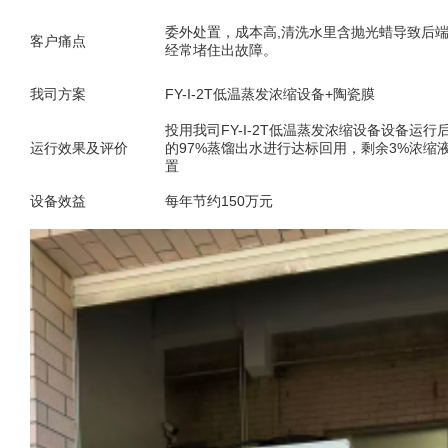
委外处置，成本高,清洗水里含抛光蜡导致后
客户痛点
经常堵住出故障。
我司方案
FY-I-2T低温蒸发浓缩设备+陶瓷膜
投用我司FY-I-2T低温蒸发浓缩设备设备运
运行效果及评价
的97%蒸馏出水进行达标回用，剩余3%浓缩
置
设备效益
每年节约150万元